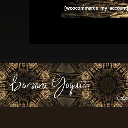
[woocommerce_my_account
Créatr