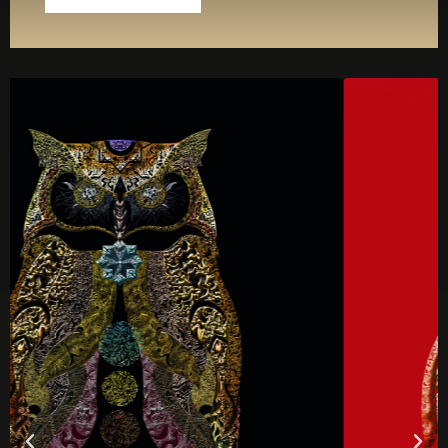
Pour une quelconque raison, notamment liée à l'écran de votre
ordinateur, il se peut que les couleurs de l'image ne
correspondent pas avec exactitude à celles du produit d'origine.
Cependant, les photographies et images sur ce site
reproduisent au mieux le rendu des produits. Si vous souhaitez
mettre en valeur vos oeuvres, il vous conviendra d'éclairer
l'oeuvre à votre convenance. Soyez toutefois vigilant quand à
l'exposition de votre oeuvre aux UV qui altèrent dans le temps la
qualité de l'oeuvre.